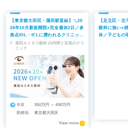
【東京都大田区・蒲田駅直結】＼20
【足立区・北
26年10月新規開院×完全週休2日／多
眼科に強い×
焦点IOL・ICLに携われるクリニック
休／子どもの
です！
われるクリニ
蒲田ルミタス眼科 白内障と近視のクリ
ニック
年収
350万円 ～ 490万円
勤務地
東京都大田区
View more