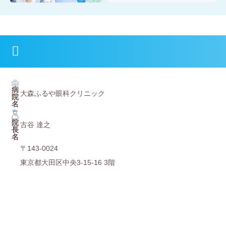
病
大森ふるや眼科クリニック
院
名
院
古谷 達之
⻑
名
〒143-0024
東京都大田区中央3-15-16 3階