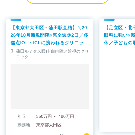
【東京都大田区・蒲田駅直結】＼20
【足立区・北
26年10月新規開院×完全週休2日／多
眼科に強い×
焦点IOL・ICLに携われるクリニック
休／子どもの
です！
われるクリニ
蒲田ルミタス眼科 白内障と近視のクリ
ニック
年収
350万円 ～ 490万円
勤務地
東京都大田区