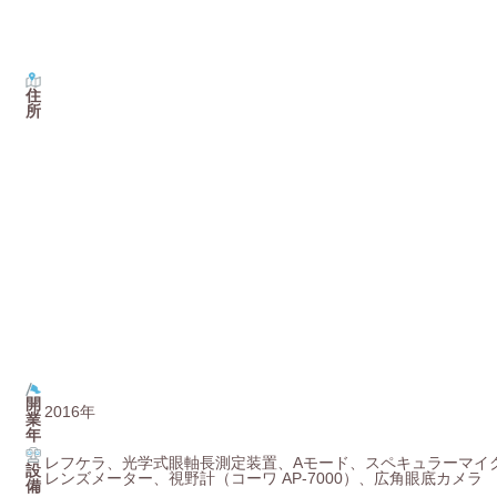
住
所
開
2016年
業
年
レフケラ、光学式眼軸長測定装置、Aモード、スペキュラーマイ
設
レンズメーター、視野計（コーワ AP-7000）、広角眼底カメラ
備