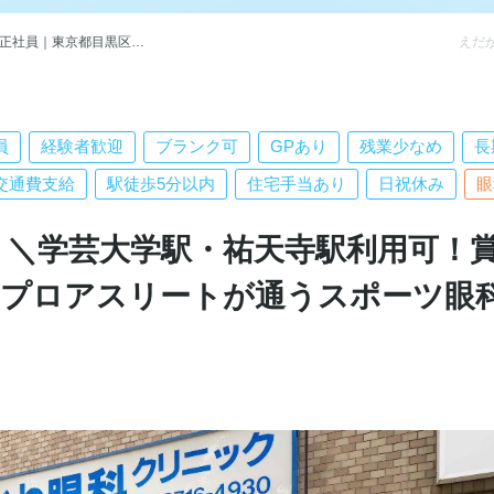
｜東京都目黒区学芸大学駅
員
経験者歓迎
ブランク可
GPあり
残業少なめ
長
交通費支給
駅徒歩5分以内
住宅手当あり
日祝休み
眼
】＼学芸大学駅・祐天寺駅利用可！
／プロアスリートが通うスポーツ眼