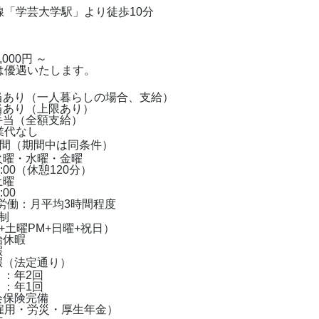
線「学芸大学駅」より徒歩10分
,000円 ～
は優遇いたします。
手当あり（一人暮らしの場合、支給）
当あり（上限あり）
手当（全額支給）
業代なし
月間（期間中は同条件）
火曜・水曜・金曜
19:00（休憩120分）
土曜
:00
外労働：月平均3時間程度
日制
+土曜PM+日曜+祝日）
始休暇
暇
暇（法定通り）
り：年2回
り：年1回
会保険完備
雇用・労災・厚生年金）