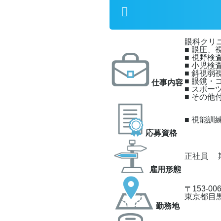
眼科クリ
■ 眼圧
■ 視野検
■ 小児検
■ 斜視弱
■ 眼鏡・
仕事内容
■ スポー
■ その他
■ 視能訓
応募資格
正社員
雇⽤形態
〒153-00
東京都目黒
勤務地