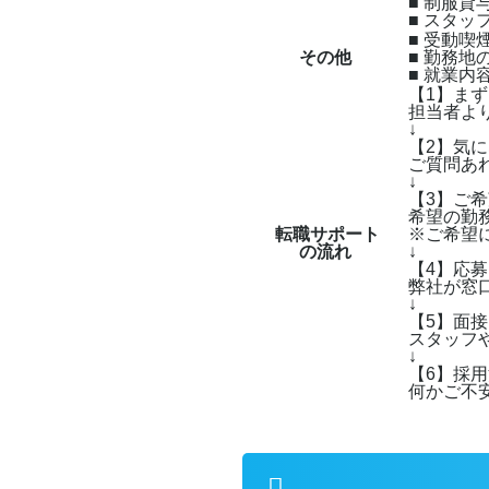
■ 制服貸
■ スタッ
■ 受動
その他
■ 勤務
■ 就業
【1】ま
担当者よ
↓
【2】気
ご質問あ
↓
【3】ご
希望の勤
転職サポート
※ご希望
の流れ
↓
【4】応
弊社が窓
↓
【5】面
スタッフ
↓
【6】採
何かご不