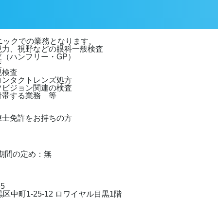
ニックでの業務となります。
、視力、視野などの眼科一般検査
査（ハンフリー・GP）
査
視検査
コンタクトレンズ処方
ツビジョン関連の検査
付帯する業務 等
練士免許をお持ちの方
期間の定め：無
65
区中町1-25-12 ロワイヤル目黒1階