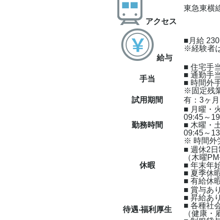
東急東横
アクセス
■月給 230
※経験者
給与
■ 住宅
■ 通勤手
⼿当
■ 時間外
※固定残
試用期間
有：3ヶ
■ 月曜・
09:45～
勤務時間
■ 木曜・
09:45～13
※ 時間
■ 週休2
（木曜PM
休暇
■ 年末年
■ 夏季休
■ 有給休
■ 賞与あ
■ 昇給あ
■ 各種社
待遇‧福利厚⽣
（健康・