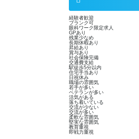
経験者歓迎
ブランク可
眼科ワーク限定求人
GPあり
残業少なめ
長期休暇あり
昇給あり
賞与あり
社会保険完備
交通費支給
駅徒歩5分以内
住宅手当あり
日祝休み
職場の雰囲気
若手が多い
ベテランが多い
活気がある
落ち着いている
交流が少ない
交流が多い
柔軟な雰囲気
堅実な雰囲気
教育重視
即戦力重視