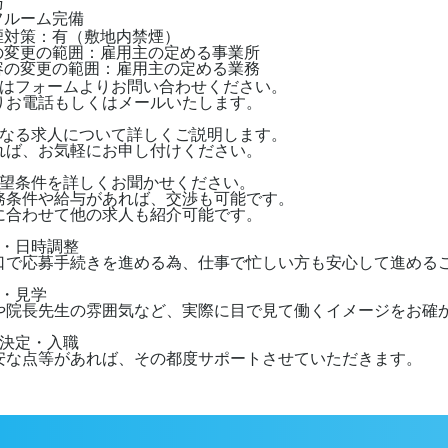
与
フルーム完備
喫煙対策：有（敷地内禁煙）
地の変更の範囲：雇用主の定める事業所
内容の変更の範囲：雇用主の定める業務
ずはフォームよりお問い合わせください。
りお電話もしくはメールいたします。
になる求人について詳しくご説明します。
れば、お気軽にお申し付けください。
希望条件を詳しくお聞かせください。
務条件や給与があれば、交渉も可能です。
に合わせて他の求人も紹介可能です。
募・日時調整
口で応募手続きを進める為、仕事で忙しい方も安心して進める
接・見学
や院長先生の雰囲気など、実際に目で見て働くイメージをお確
用決定・入職
安な点等があれば、その都度サポートさせていただきます。