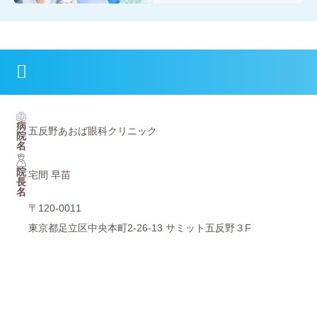
病
五反野あおば眼科クリニック
院
名
院
宅間 早苗
⻑
名
〒120-0011
東京都足立区中央本町2-26-13 サミット五反野３F