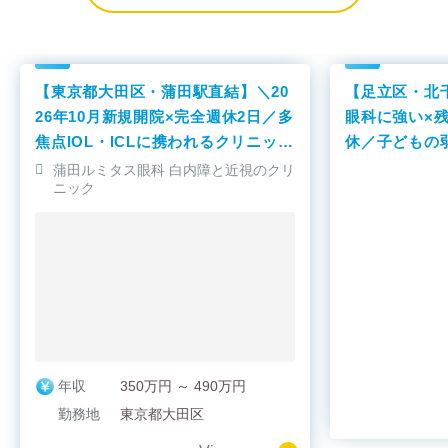
【東京都大田区・蒲田駅直結】＼20
【足立区・北
26年10月新規開院×完全週休2日／多
眼科に強い×
焦点IOL・ICLに携われるクリニック
休／子どもの
です！
われるクリニ
蒲田ルミタス眼科 白内障と近視のクリ
ニック
年収
350万円 ～ 490万円
勤務地
東京都大田区