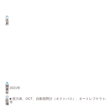
住
所
開
2021年
業
年
■ 視力表、OCT、自動視野計（オクトパス）、オートレフケラ
設
等
備