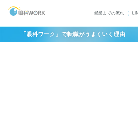
就業までの流れ
L
「眼科ワーク」で転職がうまくいく理由
スタッフ一覧