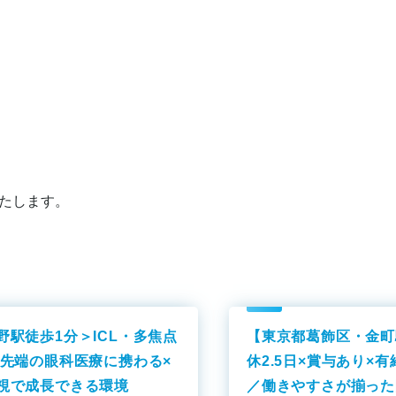
たします。
野駅徒歩1分＞ICL・多焦点
【東京都葛飾区・金町
最先端の眼科医療に携わる×
休2.5日×賞与あり×
視で成長できる環境
／働きやすさが揃った