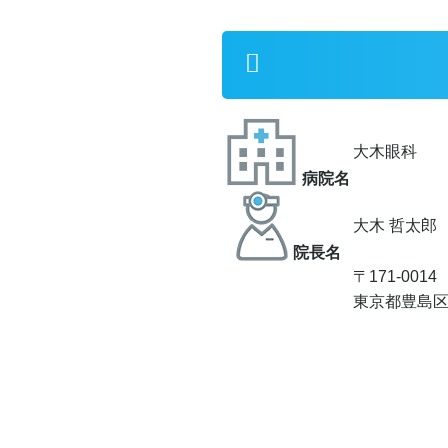
大木眼科
病院名
大木 哲太郎
院⻑名
〒171-001
東京都豊島区池