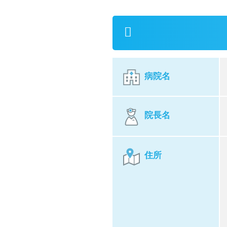
病院名
院⻑名
住所