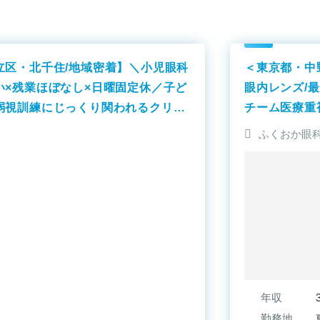
立区・北千住/地域密着】＼小児眼科
＜東京都・中
い×残業ほぼなし×日曜固定休／子ど
眼内レンズ/
弱視訓練にじっくり関われるクリニ
チーム医療重
ふくおか眼科
年収
勤務地