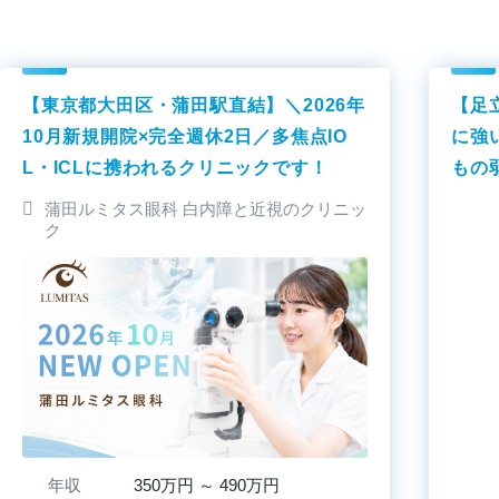
【東京都大田区・蒲田駅直結】＼2026年
【足
10月新規開院×完全週休2日／多焦点IO
に強
L・ICLに携われるクリニックです！
もの
ック
蒲田ルミタス眼科 白内障と近視のクリニッ
ク
年収
350万円 ～ 490万円