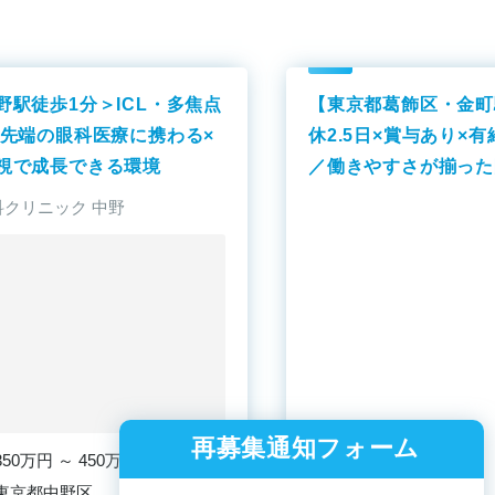
野駅徒歩1分＞ICL・多焦点
【東京都葛飾区・金町
最先端の眼科医療に携わる×
休2.5日×賞与あり×
視で成長できる環境
／働きやすさが揃った
す！
クリニック 中野
再募集通知フォーム
350万円 ～ 450万円
東京都中野区