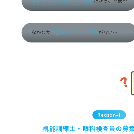
はじめての／久しぶりの転職
だから、不安…
なかなか
希望条件に合った医院
がない…
Reason-1
視能訓練士・眼科検査員の募