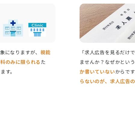
対象になりますが、
視能
「求人広告を見るだけ
眼科のみに限られる
た
ませんか？なぜかという
えます。
か書いていない
からです
らないのが、求人広告