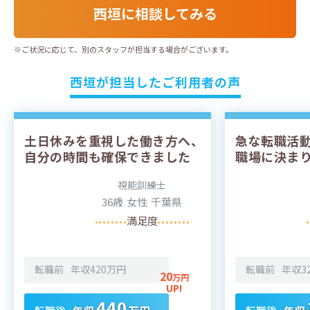
西垣に相談してみる
※ご状況に応じて、別のスタッフが担当する場合がございます。
西垣が担当したご利用者の声
土日休みを重視した働き方へ、
急な転職活
自分の時間も確保できました
職場に決ま
視能訓練士
36歳
女性
千葉県
満足度
転職前
年収
420
万円
転職前
年収
3
20
万円
UP!
440