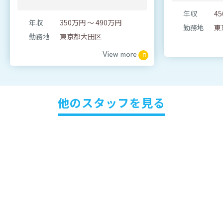
年収
年収
350万円 ～ 490万円
勤務地
東
勤務地
東京都大田区
View more
他のスタッフを見る