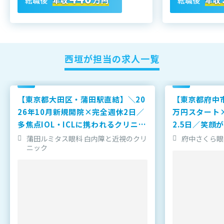
転職後
年収
万円
転職後
年収
西垣が担当の求人一覧
【東京都大田区・蒲田駅直結】＼20
【東京都府中
26年10月新規開院×完全週休2日／
万円スタート
多焦点IOL・ICLに携われるクリニッ
2.5日／笑顔
クです！
たかい眼科ク
蒲田ルミタス眼科 白内障と近視のクリ
府中さくら眼
ニック