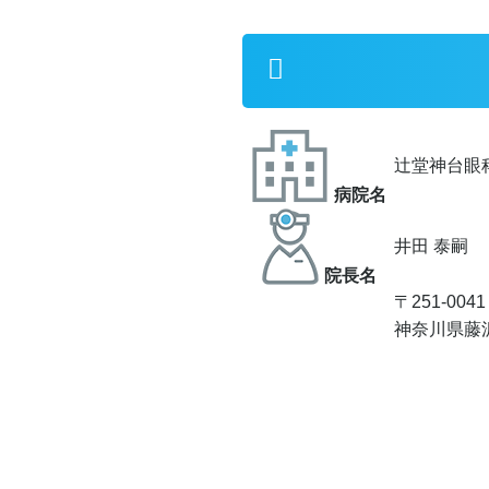
辻堂神台眼
病院名
井田 泰嗣
院⻑名
〒251-00
神奈川県藤沢市