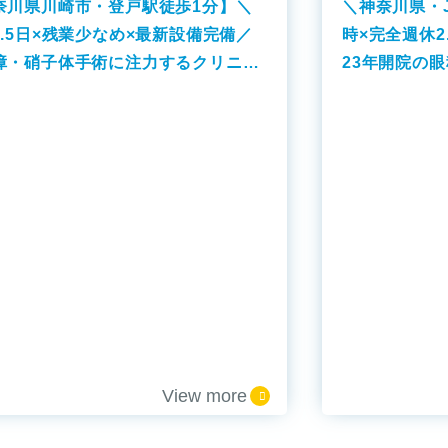
奈川県川崎市・登戸駅徒歩1分】＼
＼神奈川県・J
2.5日×残業少なめ×最新設備完備／
時×完全週休2
障・硝子体手術に注力するクリニッ
23年開院の
す！
募集！
View more