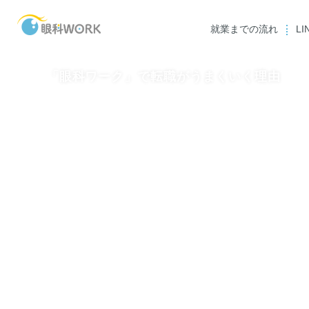
就業までの流れ
L
「眼科ワーク」で転職がうまくいく理由
スタッフ一覧