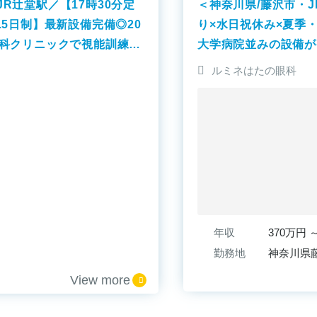
R辻堂駅／【17時30分定
＜神奈川県/藤沢市・
.5日制】最新設備完備◎20
り×水日祝休み×夏季
眼科クリニックで視能訓練士
大学病院並みの設備が
訓練士募集♪オルソケ
ルミネはたの眼科
広い経験を積める環境
年収
勤務地
神奈川県
View more