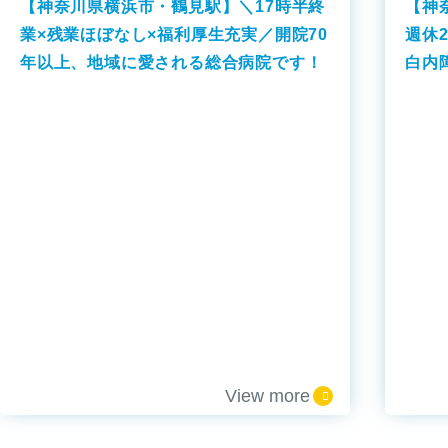
【神奈川県横浜市・鶴見駅】＼17時半終
【神
業×残業ほぼなし×福利厚生充実／開院70
週休
年以上、地域に愛される総合病院です！
白内
クで
View more