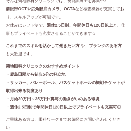
そんな菊地眼科クリニックでは、視能訓練士を募集中♪
前眼部OCT
や
広角眼底カメラ
、
OCTA
など検査機器が充実してお
り、スキルアップが可能です。
お休みはシフト制で、
週休2.5日制、年間休日も120日以上
と、仕
事もプライベートも充実させることができます☆
これまでのスキルを活かして働きたい方
や、
ブランクのある方
も大歓迎です。
菊地眼科クリニックのおすすめポイント
・鹿島田駅から徒歩5分の好立地
・サッカー、バレーボール、バスケットボールの観戦チケットが
取得出来る制度あり
・月給30万円～35万円+賞与の働きがいのある環境
・週休2.5日制で年間休日120日以上でプライベートも充実可◎
ご興味ある方は、眼科ワークまでお気軽にお問い合わせくださ
い！