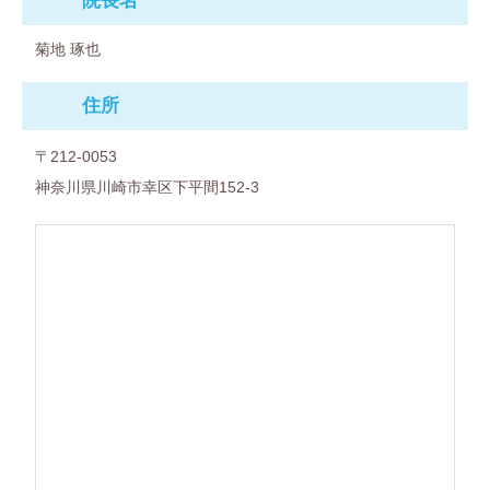
院⻑名
菊地 琢也
住所
〒212-0053
神奈川県川崎市幸区下平間152-3