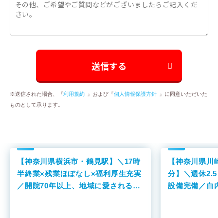
※送信された場合、『
利用規約
』および『
個人情報保護方針
』に同意いただいた
ものとして承ります。
【神奈川県横浜市・鶴見駅】＼17時
【神奈川県川
半終業×残業ほぼなし×福利厚生充実
分】＼週休2.
／開院70年以上、地域に愛される総
設備完備／白
合病院です！
力するクリニ