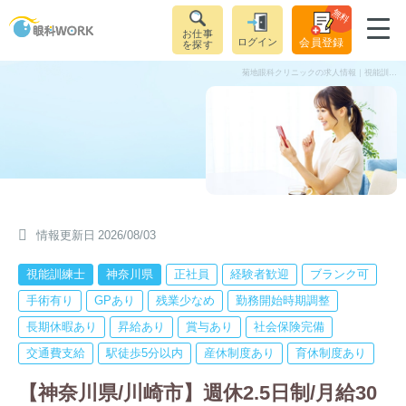
無料
お仕事
ログイン
会員登録
を探す
菊地眼科クリニックの求人情報｜視能訓練士（正社員）｜神奈川県川崎市鹿島田駅
情報更新日
2026/08/03
視能訓練士
神奈川県
正社員
経験者歓迎
ブランク可
手術有り
GPあり
残業少なめ
勤務開始時期調整
長期休暇あり
昇給あり
賞与あり
社会保険完備
交通費支給
駅徒歩5分以内
産休制度あり
育休制度あり
【神奈川県/川崎市】週休2.5日制/月給30