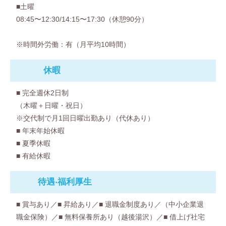
■土曜
08:45〜12:30/14:15〜17:30（休憩90分）
※時間外労働：有（月平均10時間）
休暇
■ 完全週休2日制
（木曜＋日曜・祝日）
※交代制で月1回日曜出勤あり（代休あり）
■ 年末年始休暇
■ 夏季休暇
■ 有給休暇
待遇‧福利厚⽣
■ 賞与あり／■ 昇給あり／■ 退職金制度あり／（中小企業退
職金保険）／■ 無料保養所あり（越後湯沢）／■ 借上げ社宅