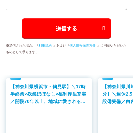
※送信された場合、『
利用規約
』および『
個人情報保護方針
』に同意いただいた
ものとして承ります。
【神奈川県横浜市・鶴見駅】＼17時
【神奈川県川
半終業×残業ほぼなし×福利厚生充実
分】＼週休2.
／開院70年以上、地域に愛される総
設備完備／白
合病院です！
力するクリニ