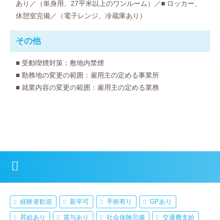
あり／（単身用、27平米以上のワンルーム）／■ ロッカー、
休憩室完備／（電子レンジ、冷蔵庫あり）
その他
■ 受動喫煙対策：敷地内禁煙
■ 勤務地の変更の範囲：雇用主の定める事業所
■ 就業内容の変更の範囲：雇用主の定める業務
経験者歓迎
新卒可
手術有り
GPあり
昇給あり
賞与あり
社会保険完備
交通費支給