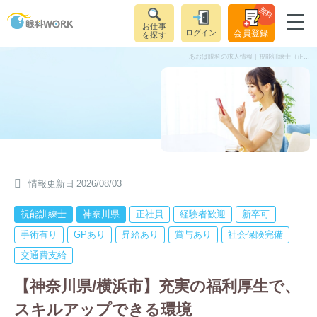
無料
お仕事
ログイン
会員登録
を探す
あおば眼科の求人情報｜視能訓練士（正社員）｜神奈川県横浜市青葉台駅
情報更新日
2026/08/03
視能訓練士
神奈川県
正社員
経験者歓迎
新卒可
手術有り
GPあり
昇給あり
賞与あり
社会保険完備
交通費支給
【神奈川県/横浜市】充実の福利厚生で、
スキルアップできる環境