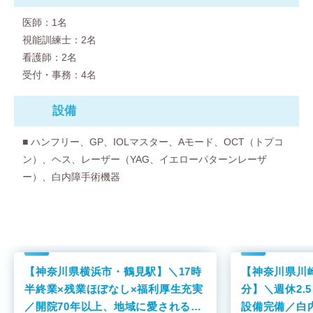
医師：1名
視能訓練士：2名
看護師：2名
受付・事務：4名
設備
■ ハンフリー、GP、IOLマスター、Aモード、OCT（トプコ
ン）、ヘス、レーザー（YAG、イエローパターンレーザ
ー）、白内障手術機器
【神奈川県横浜市・鶴見駅】＼17時
【神奈川県川
半終業×残業ほぼなし×福利厚生充実
分】＼週休2.
／開院70年以上、地域に愛される総
設備完備／白