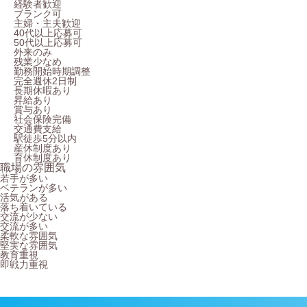
経験者歓迎
ブランク可
主婦・主夫歓迎
40代以上応募可
50代以上応募可
外来のみ
残業少なめ
勤務開始時期調整
完全週休2日制
長期休暇あり
昇給あり
賞与あり
社会保険完備
交通費支給
駅徒歩5分以内
産休制度あり
育休制度あり
職場の雰囲気
若手が多い
ベテランが多い
活気がある
落ち着いている
交流が少ない
交流が多い
柔軟な雰囲気
堅実な雰囲気
教育重視
即戦力重視