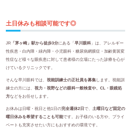
土日休みも相談可能です◎
JR
「茅ヶ崎」駅から徒歩3分
にある「
早川眼科
」は、アレルギー
性疾患・白内障・緑内障・小児眼科・糖尿病網膜症・加齢黄斑変
性症など様々な眼疾患に対して患者様の立場にたった診療を心が
けているクリニックです。
そんな早川眼科では、
視能訓練士の正社員を募集
します。視能訓
練士の方には、
視力・視野などの眼科一般検査や、CL・眼鏡処
方
などをお任せします。
お休みは日曜・祝日と他1日の
完全週休2日
で、
土曜日など固定の
曜日休みを希望することも可能
です。お子様のいる方や、プライ
ベートも充実させたい方にもおすすめの環境です。