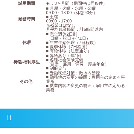
試用期間
有：3ヶ月間（期間中は同条件）
■ 月曜・火曜・水曜・金曜
09:00～18:00（休憩90分）
■ 土曜
勤務時間
09:00～17:00
※残業ほぼなし
月平均残業時間：計5時間以内
■ 完全週休2日制
（日曜・祝日＋他1日）
休暇
■ 年末年始休暇（7日程度）
■ 夏季休暇（7日程度）
■ 有給休暇（法定通り）
■ 昇給あり：年1回
■ 各種社会保険完備
待遇‧福利厚⽣
（健康・雇用・労災・厚生年金）
■ 制服貸与
■ 受動喫煙対策：敷地内禁煙
■ 勤務地の変更の範囲：雇用主の定める事
その他
業所
■ 就業内容の変更の範囲：雇用主の定める
業務