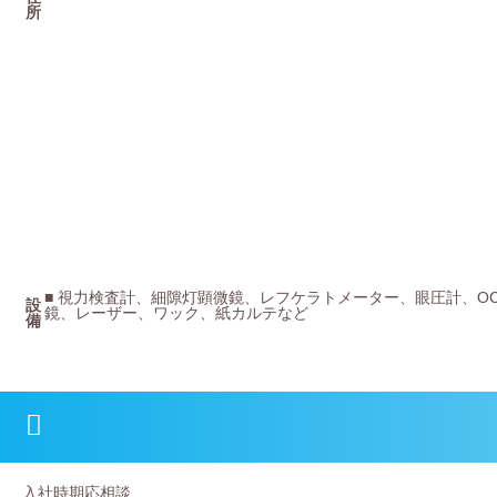
所
■ 視力検査計、細隙灯顕微鏡、レフケラトメーター、眼圧計、O
設
鏡、レーザー、ワック、紙カルテなど
備
入社時期応相談