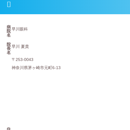
病
早川眼科
院
名
院
早川 夏貴
⻑
名
〒253-0043
神奈川県茅ヶ崎市元町6-13
住