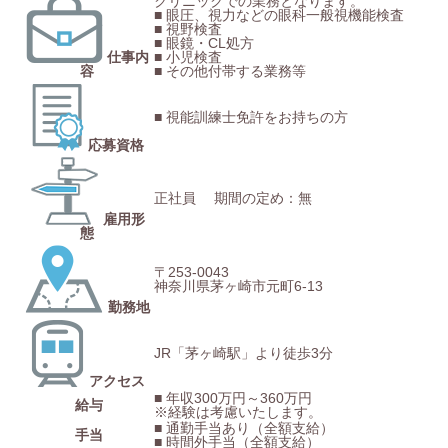
クリニックでの業務となります。
■ 眼圧、視力などの眼科一般視機能検査
■ 視野検査
■ 眼鏡・CL処方
仕事内
■ 小児検査
容
■ その他付帯する業務等
■ 視能訓練士免許をお持ちの方
応募資格
正社員
期間の定め：無
雇⽤形
態
〒253-0043
神奈川県茅ヶ崎市元町6-13
勤務地
JR「茅ヶ崎駅」より徒歩3分
アクセス
■ 年収300万円～360万円
給与
※経験は考慮いたします。
■ 通勤手当あり（全額支給）
⼿当
■ 時間外手当（全額支給）