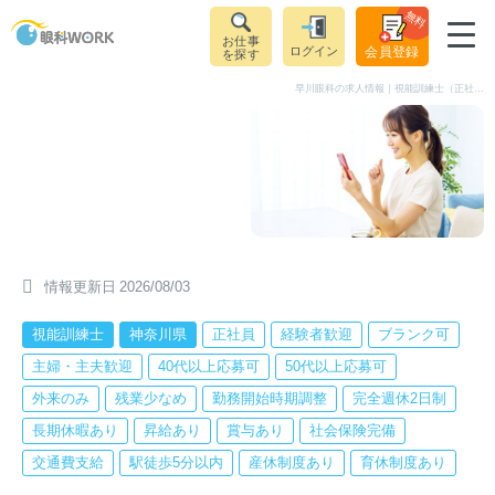
無料
お仕事
ログイン
会員登録
を探す
早川眼科の求人情報｜視能訓練士（正社員）｜神奈川県茅ケ崎市茅ヶ崎駅
情報更新日
2026/08/03
視能訓練士
神奈川県
正社員
経験者歓迎
ブランク可
主婦・主夫歓迎
40代以上応募可
50代以上応募可
外来のみ
残業少なめ
勤務開始時期調整
完全週休2日制
長期休暇あり
昇給あり
賞与あり
社会保険完備
交通費支給
駅徒歩5分以内
産休制度あり
育休制度あり