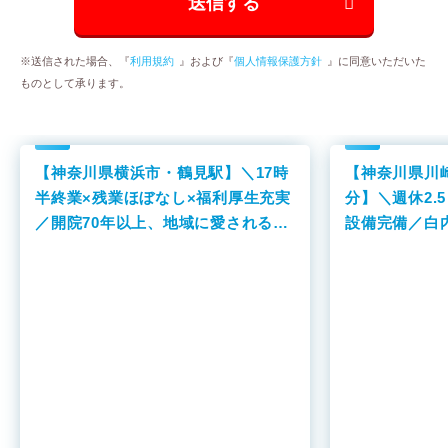
※送信された場合、『
利用規約
』および『
個人情報保護方針
』に同意いただいた
ものとして承ります。
【神奈川県横浜市・鶴見駅】＼17時
【神奈川県川
半終業×残業ほぼなし×福利厚生充実
分】＼週休2.
／開院70年以上、地域に愛される総
設備完備／白
合病院です！
力するクリニ