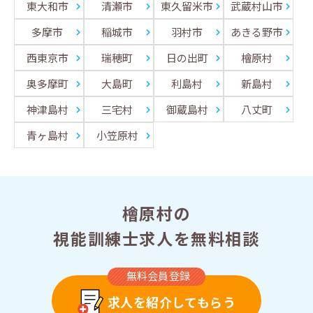
東大和市
清瀬市
東久留米市
武蔵村山市
多摩市
稲城市
羽村市
あきる野市
西東京市
瑞穂町
日の出町
檜原村
奥多摩町
大島町
利島村
新島村
神津島村
三宅村
御蔵島村
八丈町
青ヶ島村
小笠原村
檜原村の
視能訓練士求人を無料相談
無料会員登録
求人を紹介してもらう