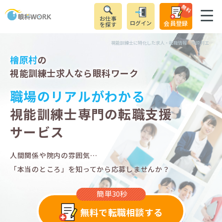
無料
お仕事
ログイン
会員登録
を探す
視能訓練士に特化した求人・転職情報（檜原村エリア）
檜原村
の
視能訓練士求人なら眼科ワーク
職場のリアルがわかる
視能訓練士専門の転職支援
サービス
人間関係や院内の雰囲気…
「本当のところ」を知ってから応募しませんか？
簡単30秒
無料で転職相談する