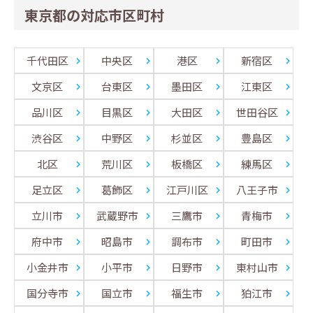
東京都の対応市区町村
千代田区
中央区
港区
新宿区
文京区
台東区
墨田区
江東区
品川区
目黒区
大田区
世田谷区
渋谷区
中野区
杉並区
豊島区
北区
荒川区
板橋区
練馬区
足立区
葛飾区
江戸川区
八王子市
立川市
武蔵野市
三鷹市
青梅市
府中市
昭島市
調布市
町田市
小金井市
小平市
日野市
東村山市
国分寺市
国立市
福生市
狛江市