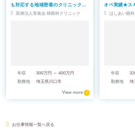
も対応する地域密着のクリニックで
オペ実績★ス
す！
の眼科クリニ
医療法人青嵐会 林眼科クリニック
ほしあい眼科
年収
300万円 ～ 400万円
年収
勤務地
埼玉県川口市
勤務地
埼
View more
お仕事情報一覧へ戻る