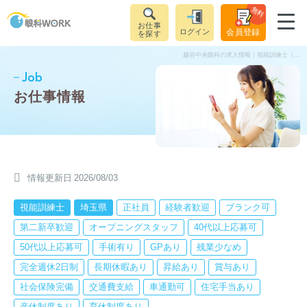
無料
お仕事
ログイン
会員登録
を探す
越谷中央眼科の求人情報｜視能訓練士（正社員）｜埼玉県越谷市せんげん台駅
Job
お仕事情報
情報更新日
2026/08/03
視能訓練士
埼玉県
正社員
経験者歓迎
ブランク可
第二新卒歓迎
オープニングスタッフ
40代以上応募可
50代以上応募可
手術有り
GPあり
残業少なめ
完全週休2日制
長期休暇あり
昇給あり
賞与あり
社会保険完備
交通費支給
車通勤可
住宅手当あり
産休制度あり
育休制度あり