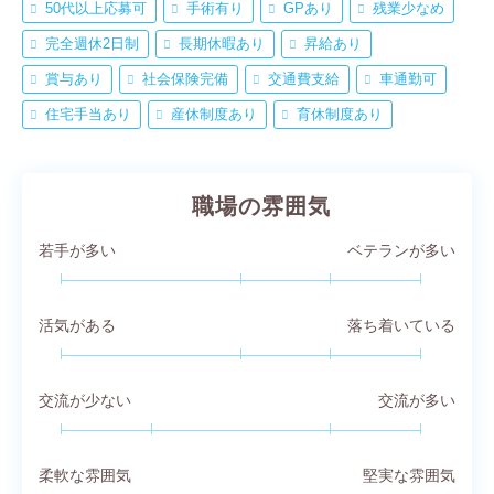
50代以上応募可
手術有り
GPあり
残業少なめ
完全週休2日制
長期休暇あり
昇給あり
賞与あり
社会保険完備
交通費支給
車通勤可
住宅手当あり
産休制度あり
育休制度あり
職場の雰囲気
若手が多い
ベテランが多い
活気がある
落ち着いている
交流が少ない
交流が多い
柔軟な雰囲気
堅実な雰囲気